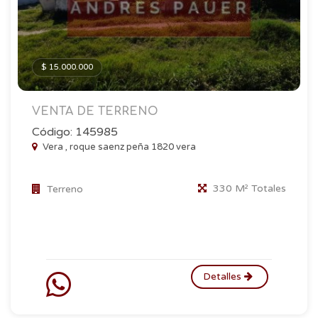
$ 15.000.000
VENTA DE TERRENO
Código: 145985
Vera , roque saenz peña 1820 vera
330 M² Totales
Terreno
Detalles