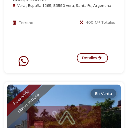
Vera , España 1265, S3550 Vera, Santa Fe, Argentina
400 M² Totales
Terreno
Detalles
Reservado
En Venta
Nuevo Ingreso