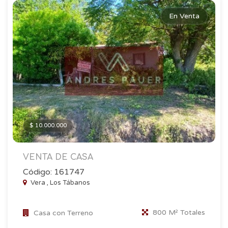
En Venta
$ 10.000.000
VENTA DE CASA
Código: 161747
Vera , Los Tábanos
800 M² Totales
Casa con Terreno