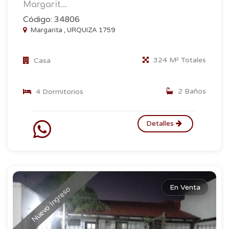
Margarit...
Código: 34806
Margarita , URQUIZA 1759
324 M² Totales
Casa
2 Baños
4 Dormitorios
Detalles
En Venta
Nuevo Ingreso