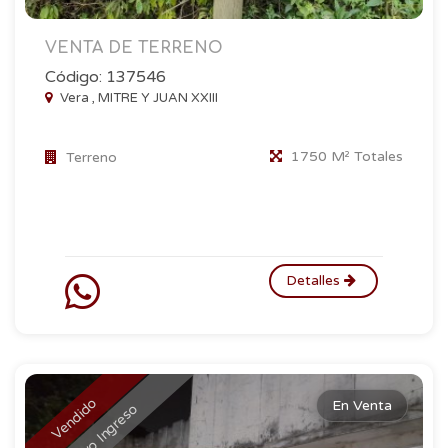
VENTA DE TERRENO
Código: 137546
Vera , MITRE Y JUAN XXIII
1750 M² Totales
Terreno
Detalles
Vendido
En Venta
Nuevo Ingreso