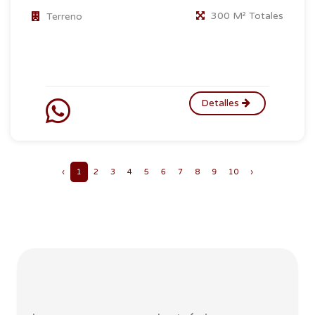
300 M² Totales
Terreno
Detalles
‹
1
2
3
4
5
6
7
8
9
10
›